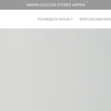
“
”
MAKING SUCCESS STORIES HAPPEN
POURQUOI NOUS ?
SPÉCIALISATION