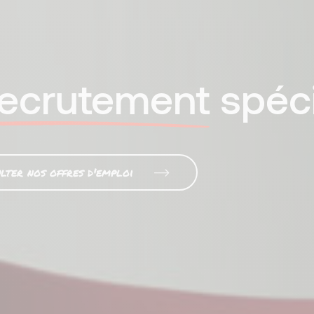
recrutement
spéci
lter nos offres d'emploi