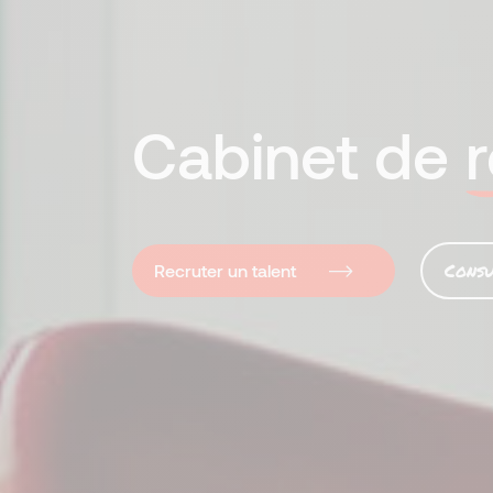
Cabinet de
Consu
Recruter un talent