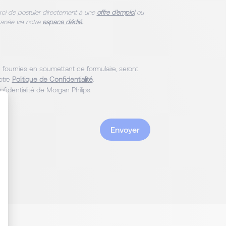
rci de postuler directement à une
offre d'emploi
ou
anée via notre
espace dédié.
.
fournies en soumettant ce formulaire, seront
otre
Politique de Confidentialité
.
nfidentialité de Morgan Philips.
: Personnalisez vos Options