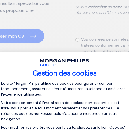
onsultant spécialisé vous
Si vous
recherchez un poste
, me
ous proposer une
d’envoyer une candidature spont
ser mon CV
Vos données personnelles, 
traitées conformément à n
J'accepte la Politique de Co
Gestion des cookies
Plateforme de Gestion du Consentement 
Le site Morgan Philips utilise des cookies pour garantir son bon
fonctionnement, assurer sa sécurité, mesurer l'audience et améliorer
l'expérience utilisateur.
Votre consentement à l'installation de cookies non-essentiels est
libre. Vous pouvez à tout moment paramétrer vos préférences. Le
refus des cookies non-essentiels n’a aucune incidence sur votre
navigation.
Pour modifier vos préférences par la suite, cliquez sur le lien 'Cookies'
Axeptio consent