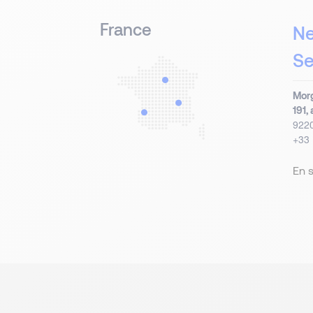
France
Ne
Se
Morg
191,
922
+33 
En s