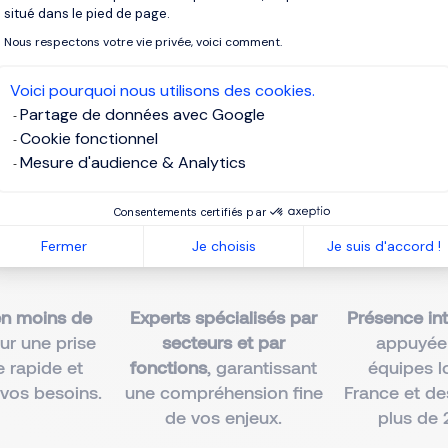
situé dans le pied de page.
rgan Philips comme cabinet 
Nous respectons votre vie privée, voici comment.
estion des talents en France
Voici pourquoi nous utilisons des cookies.
Partage de données avec Google
Cookie fonctionnel
Mesure d'audience & Analytics
Consentements certifiés par
Fermer
Je choisis
Je suis d'accord !
n moins de
Experts spécialisés par
Présence int
our une prise
secteurs et par
appuyée
 rapide et
fonctions
, garantissant
équipes l
 vos besoins.
une compréhension fine
France et d
de vos enjeux.
plus de 