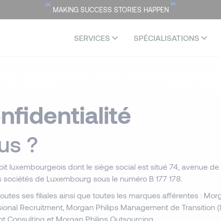
“
”
MAKING SUCCESS STORIES HAPPEN
SERVICES
SPÉCIALISATIONS
nfidentialité
us ?
t luxembourgeois dont le siège social est situé 74, avenue de 
 sociétés de Luxembourg sous le numéro B 177 178.
utes ses filiales ainsi que toutes les marques afférentes : Mor
ssional Recruitment, Morgan Philips Management de Transition (
nt Consulting et Morgan Philips Outsourcing.