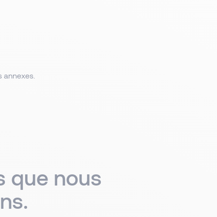
és annexes.
ns que nous
ns.