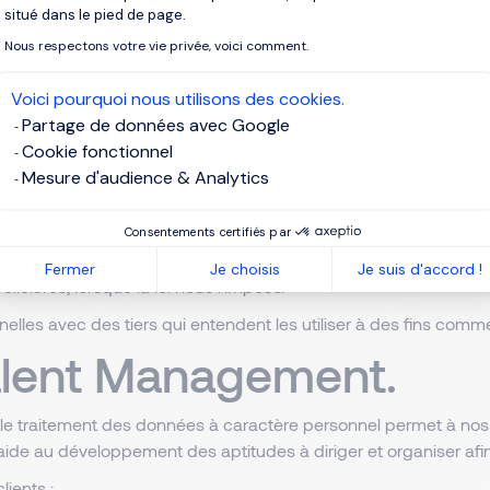
situé dans le pied de page.
Nous respectons votre vie privée, voici comment.
ctions importantes en notre nom, comme des services de recher
n de compétences et services de paye. Ces tiers sont dans l’obl
Voici pourquoi nous utilisons des cookies.
Partage de données avec Google
de recherche et d’e-mailing. Ces tiers sont dans l’obligation de
Cookie fonctionnel
Mesure d'audience & Analytics
r des candidats ;
sseurs et sous-traitants pour les obligations d’exécution et de 
Consentements certifiés par
Fermer
Je choisis
Je suis d'accord !
licières, lorsque la loi nous l'impose.
es avec des tiers qui entendent les utiliser à des fins comme
alent Management.
ns le traitement des données à caractère personnel permet à no
aide au développement des aptitudes à diriger et organiser afin
ients ;