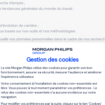
rche d’emploi ;
s tendances générales du monde du travail ;
'évolution de carrière ;
ous basés sur nos outils et nos méthodologies.
illir vos données personnelles dans le cadre de nos recherc
nformations via différentes sources telles que LinkedIn, les sit
ersonnelles. Si nous recueillons des informations à votre sujet
nant en vous envoyant cette politique de confidentialité dans 
Gestion des cookies
Plateforme de Gestion du Consentement 
Le site Morgan Philips utilise des cookies pour garantir son bon
fil personnel ainsi que vos préférences de communication à tou
fonctionnement, assurer sa sécurité, mesurer l'audience et améliorer
l'expérience utilisateur.
unications marketing
ici
.
ertes
ici
.
Votre consentement à l'installation de cookies non-essentiels est
libre. Vous pouvez à tout moment paramétrer vos préférences. Le
nnées personnelles avec les parties suivantes :
refus des cookies non-essentiels n’a aucune incidence sur votre
navigation.
, y compris ceux qui se trouvent en dehors de l’Union Europé
Pour modifier vos préférences par la suite, cliquez sur le lien 'Cookies'
Axeptio consent