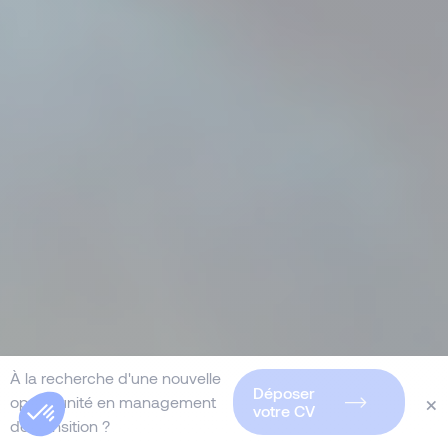
À la recherche d'une nouvelle
Déposer
×
opportunité en management
votre CV
de transition ?