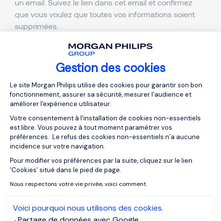
un email. Suivez le lien dans cet email et confirmez
que vous voulez que toutes vos informations soient
supprimées.
Gestion des cookies
Plateforme de Gestion du Consentemen
Le site Morgan Philips utilise des cookies pour garantir son bon
fonctionnement, assurer sa sécurité, mesurer l'audience et
améliorer l'expérience utilisateur.
Votre consentement à l'installation de cookies non-essentiels
est libre. Vous pouvez à tout moment paramétrer vos
préférences. Le refus des cookies non-essentiels n’a aucune
incidence sur votre navigation.
À PROPOS
Pour modifier vos préférences par la suite, cliquez sur le lien
Axeptio consent
Qui sommes-nous ?
'Cookies' situé dans le pied de page.
Nous respectons votre vie privée, voici comment.
Nos équipes
Nos bureaux dans le monde
Voici pourquoi nous utilisons des cookies.
Partage de données avec Google
Le Club 5000