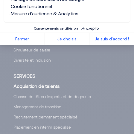
Cookie fonctionnel
Nos ressources
Mesure d'audience & Analytics
Découvrez nos études de salaires
Consentements certifiés par
Responsabilité Sociétale des Entreprises
Fermer
Je choisis
Je suis d'accord !
Rejoignez Morgan Philips Group
Simulateur de salaire
Diversité et Inclusion
SERVICES
Acquisition de talents
Chasse de têtes d'experts et de dirigeants
Management de transition
Recrutement permanent spécialisé
Placement en intérim spécialisé