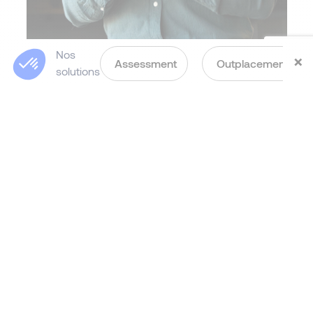
Nos
×
Assessment
Outplacement
solutions
360° Feedback
: un outil
clé d’évaluation
managériale
​Les dispositifs individuels et/ou collectifs
entièrement adaptés à ​vos besoins vous
permettent d’accompagner vos dirigeants et ​