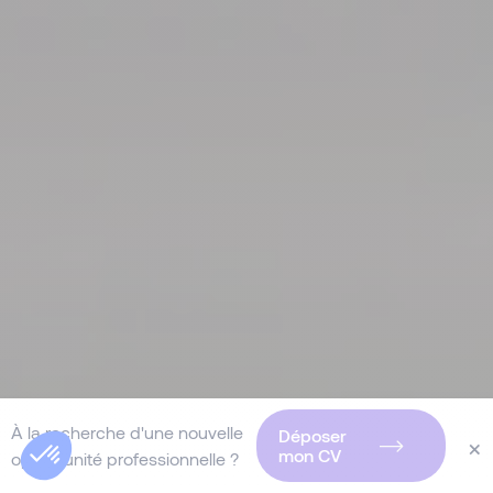
À la recherche d'une nouvelle
Déposer
×
mon CV
opportunité professionnelle ?