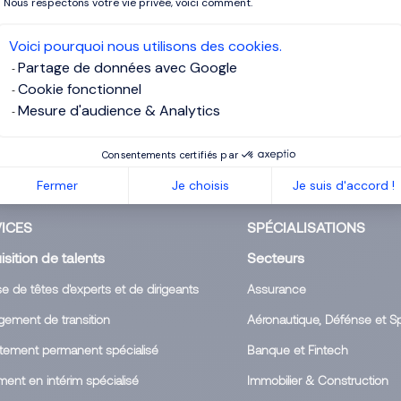
Nous respectons votre vie privée, voici comment.
Voici pourquoi nous utilisons des cookies.
Partage de données avec Google
Cookie fonctionnel
Mesure d'audience & Analytics
Consentements certifiés par
Fermer
Je choisis
Je suis d'accord !
ICES
SPÉCIALISATIONS
sition de talents
Secteurs
 de têtes d'experts et de dirigeants
Assurance
ement de transition
Aéronautique, Défénse et Sp
tement permanent spécialisé
Banque et Fintech
ment en intérim spécialisé
Immobilier & Construction