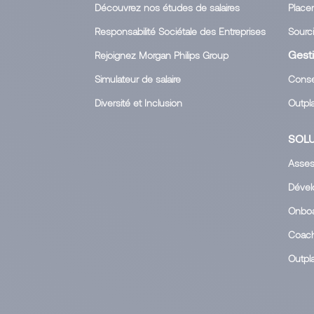
Découvrez nos études de salaires
Place
Responsabilité Sociétale des Entreprises
Sourc
Gesti
Rejoignez Morgan Philips Group
Simulateur de salaire
Consei
Diversité et Inclusion
Outpla
SOLU
Asses
Déve
Onboa
Coach
Outpl