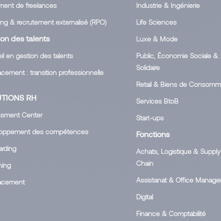
ment de freelances
Industrie & Ingénierie
ing & recrutement externalisé (RPO)
Life Sciences
on des talents
Luxe & Mode
l en gestion des talents
Public, Économie Sociale &
Solidaire
cement : transition professionnelle
Retail & Biens de Consomm
TIONS RH
Services BtoB
sment Center
Start-ups
loppement des compétences
Fonctions
rding
Achats, Logistique & Supply
Chain
ing
Assistanat & Office Manag
acement
Digital
Finance & Comptabilité