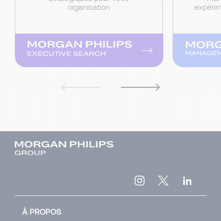
organisation
expéri
À PROPOS