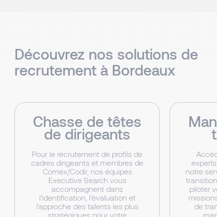
Découvrez nos solutions de
recrutement à Bordeaux
Chasse de têtes
Man
de dirigeants
Pour le recrutement de profils de
Accéd
cadres dirigeants et membres de
experts
Comex/Codir, nos équipes
notre se
Executive Search vous
transitio
accompagnent dans
piloter 
l’identification, l’évaluation et
missions
l’approche des talents les plus
de tra
stratégiques pour votre
man