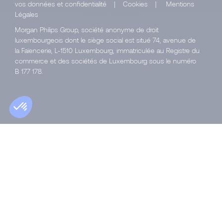
vos données et confidentialité
|
Cookies
|
Mentions
Légales
Morgan Philips Group, société anonyme de droit
luxembourgeois dont le siège social est situé 74, avenue de
la Faïencerie, L-1510 Luxembourg, immatriculée au Registre du
commerce et des sociétés de Luxembourg sous le numéro
B 177 178.
© 2026 Morgan Philips Group SA
Tous droits réservés