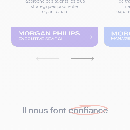
l’approche des talents les plus
de tr
stratégiques pour votre
ma
organisation
expér
Il nous font
confiance