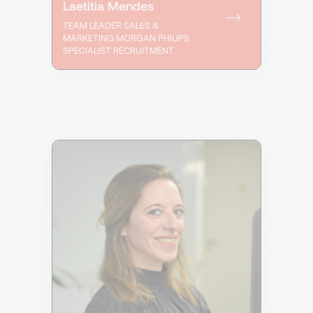
Laetitia Mendes
TEAM LEADER SALES &
MARKETING MORGAN PHILIPS
SPECIALIST RECRUITMENT